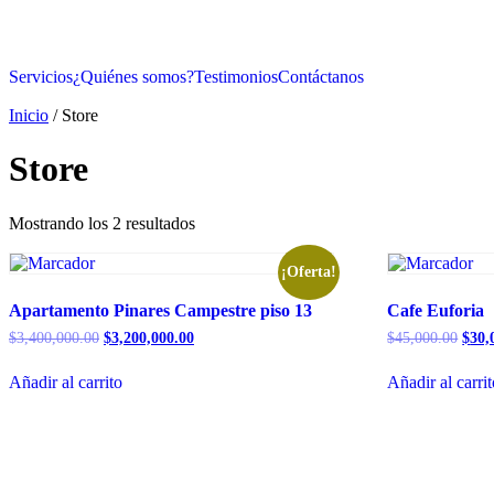
Servicios
¿Quiénes somos?
Testimonios
Contáctanos
Inicio
/ Store
Store
Mostrando los 2 resultados
¡Oferta!
Apartamento Pinares Campestre piso 13
Cafe Euforia
$
3,400,000.00
$
3,200,000.00
$
45,000.00
$
30,
Añadir al carrito
Añadir al carri