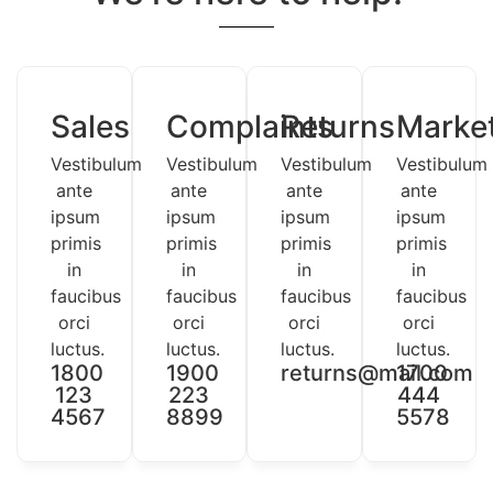
Sales
Complaints
Returns
Marke
Vestibulum
Vestibulum
Vestibulum
Vestibulum
ante
ante
ante
ante
ipsum
ipsum
ipsum
ipsum
primis
primis
primis
primis
in
in
in
in
faucibus
faucibus
faucibus
faucibus
orci
orci
orci
orci
luctus.
luctus.
luctus.
luctus.
1800
1900
returns@mail.com
1700
123
223
444
4567
8899
5578